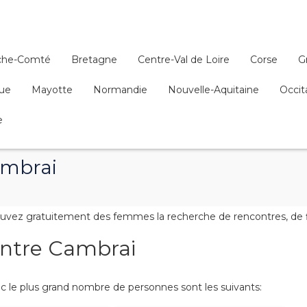
che-Comté
Bretagne
Centre-Val de Loire
Corse
G
que
Mayotte
Normandie
Nouvelle-Aquitaine
Occit
e
ambrai
vez gratuitement des femmes la recherche de rencontres, de fli
contre Cambrai
 le plus grand nombre de personnes sont les suivants: