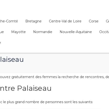
che-Comté
Bretagne
Centre-Val de Loire
Corse
G
que
Mayotte
Normandie
Nouvelle-Aquitaine
Occit
e
laiseau
ouvez gratuitement des femmes la recherche de rencontres, de f
ontre Palaiseau
 le plus grand nombre de personnes sont les suivants: