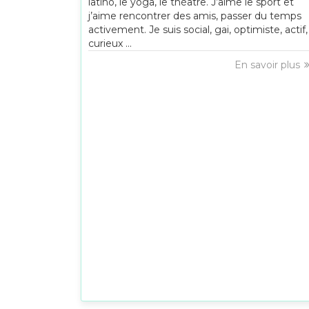
latino, le yoga, le théâtre. J’aime le sport et
j’aime rencontrer des amis, passer du temps
activement. Je suis social, gai, optimiste, actif,
curieux ...
En savoir plus