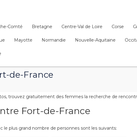
che-Comté
Bretagne
Centre-Val de Loire
Corse
G
que
Mayotte
Normandie
Nouvelle-Aquitaine
Occit
e
rt-de-France
s, trouvez gratuitement des femmes la recherche de rencontres,
ontre Fort-de-France
 le plus grand nombre de personnes sont les suivants: