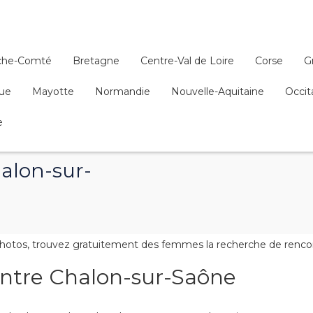
che-Comté
Bretagne
Centre-Val de Loire
Corse
G
que
Mayotte
Normandie
Nouvelle-Aquitaine
Occit
e
alon-sur-
tos, trouvez gratuitement des femmes la recherche de rencontre
contre Chalon-sur-Saône