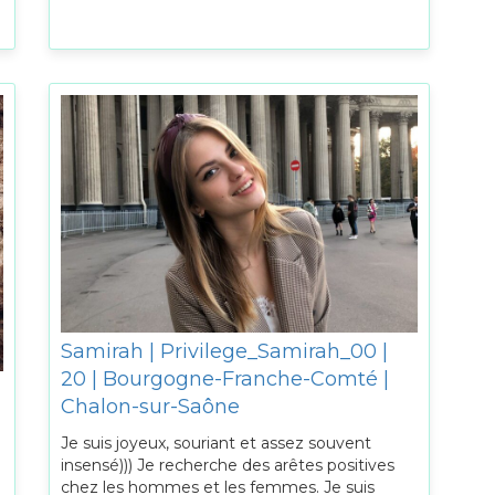
Samirah | Privilege_Samirah_00 |
20 | Bourgogne-Franche-Comté |
Chalon-sur-Saône
Je suis joyeux, souriant et assez souvent
insensé))) Je recherche des arêtes positives
chez les hommes et les femmes. Je suis