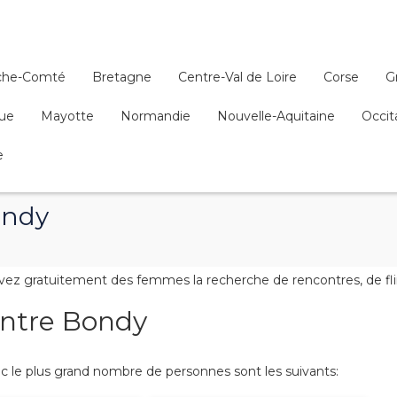
che-Comté
Bretagne
Centre-Val de Loire
Corse
G
que
Mayotte
Normandie
Nouvelle-Aquitaine
Occit
e
ondy
ez gratuitement des femmes la recherche de rencontres, de flir
contre Bondy
 le plus grand nombre de personnes sont les suivants: