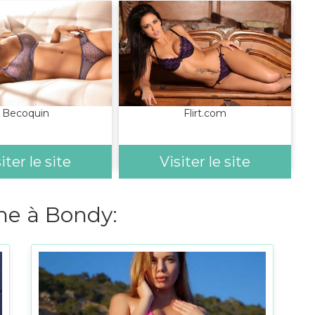
Becoquin
Flirt.com
iter le site
Visiter le site
e à Bondy: