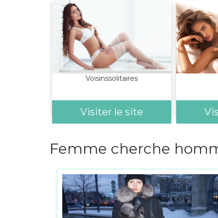
Voisinssolitaires
Visiter le site
Vis
Femme cherche homm