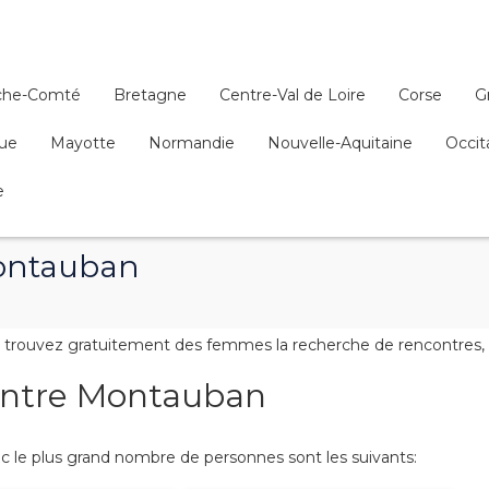
che-Comté
Bretagne
Centre-Val de Loire
Corse
G
que
Mayotte
Normandie
Nouvelle-Aquitaine
Occit
e
ontauban
rouvez gratuitement des femmes la recherche de rencontres, de 
contre Montauban
 le plus grand nombre de personnes sont les suivants: