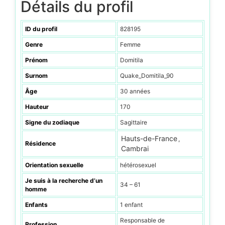
Détails du profil
ID du profil
828195
Genre
Femme
Prénom
Domitila
Surnom
Quake_Domitila_90
Âge
30 années
Hauteur
170
Signe du zodiaque
Sagittaire
Hauts-de-France
,
Résidence
Cambrai
Orientation sexuelle
hétérosexuel
Je suis à la recherche d’un
34 – 61
homme
Enfants
1 enfant
Responsable de
Profession