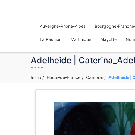
Auvergne-Rhône-Alpes
Bourgogne-Franche
La Réunion
Martinique
Mayotte
Nor
Adelheide | Caterina_Ade
Inicio
Hauts-de-France
Cambrai
Adelheide | 