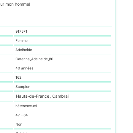
 pour mon homme!
917571
Femme
Adelheide
Caterina_Adelheide_80
40 années
162
Scorpion
Hauts-de-France
Cambrai
,
hétérosexuel
47 – 64
Non