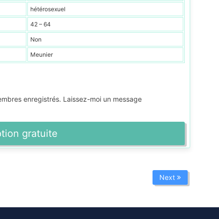
hétérosexuel
42 – 64
Non
Meunier
membres enregistrés. Laissez-moi un message
ption gratuite
Next