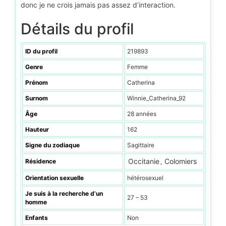
donc je ne crois jamais pas assez d’interaction.
Détails du profil
ID du profil
219893
Genre
Femme
Prénom
Catherina
Surnom
Winnie_Catherina_92
Âge
28 années
Hauteur
162
Signe du zodiaque
Sagittaire
Occitanie
Colomiers
Résidence
,
Orientation sexuelle
hétérosexuel
Je suis à la recherche d’un
27 – 53
homme
Enfants
Non