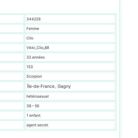
344229
Femme
Clio
Vikki_Clio_88
32 années
153
Scorpion
Île-de-France
Gagny
,
hétérosexuel
38 – 56
1 enfant
agent secret