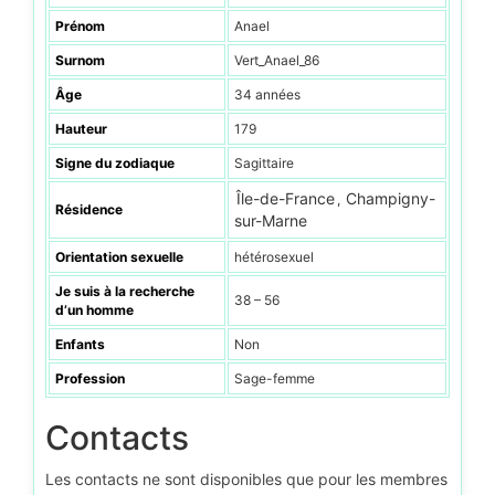
Prénom
Anael
Surnom
Vert_Anael_86
Âge
34 années
Hauteur
179
Signe du zodiaque
Sagittaire
Île-de-France
Champigny-
,
Résidence
sur-Marne
Orientation sexuelle
hétérosexuel
Je suis à la recherche
38 – 56
d’un homme
Enfants
Non
Profession
Sage-femme
Contacts
Les contacts ne sont disponibles que pour les membres