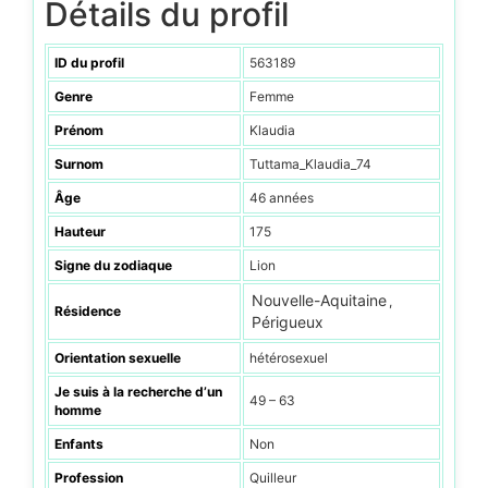
Détails du profil
ID du profil
563189
Genre
Femme
Prénom
Klaudia
Surnom
Tuttama_Klaudia_74
Âge
46 années
Hauteur
175
Signe du zodiaque
Lion
Nouvelle-Aquitaine
,
Résidence
Périgueux
Orientation sexuelle
hétérosexuel
Je suis à la recherche d’un
49 – 63
homme
Enfants
Non
Profession
Quilleur