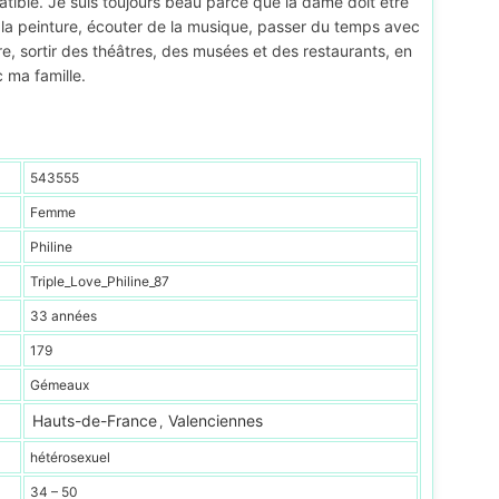
atible. Je suis toujours beau parce que la dame doit être
 la peinture, écouter de la musique, passer du temps avec
ire, sortir des théâtres, des musées et des restaurants, en
 ma famille.
543555
Femme
Philine
Triple_Love_Philine_87
33 années
179
Gémeaux
Hauts-de-France
Valenciennes
,
hétérosexuel
34 – 50