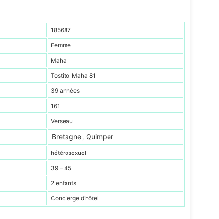
185687
Femme
Maha
Tostito_Maha_81
39 années
161
Verseau
Bretagne
Quimper
,
hétérosexuel
39 – 45
2 enfants
Concierge d’hôtel