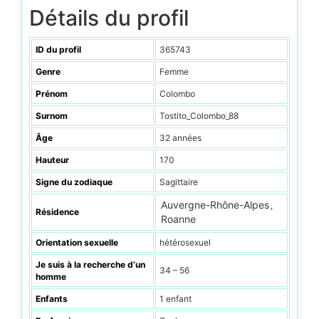
Détails du profil
ID du profil
365743
Genre
Femme
Prénom
Colombo
Surnom
Tostito_Colombo_88
Âge
32 années
Hauteur
170
Signe du zodiaque
Sagittaire
Auvergne-Rhône-Alpes
,
Résidence
Roanne
Orientation sexuelle
hétérosexuel
Je suis à la recherche d’un
34 – 56
homme
Enfants
1 enfant