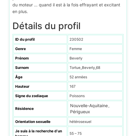
du moteur … quand il est à la fois effrayant et excitant
en plus.
Détails du profil
ID du profil
230502
Genre
Femme
Prénom
Beverly
Surnom
Tortue_Beverly_68
Âge
52 années
Hauteur
167
Signe du zodiaque
Poissons
Nouvelle-Aquitaine
,
Résidence
Périgueux
Orientation sexuelle
hétérosexuel
Je suis à la recherche d’un
55 – 75