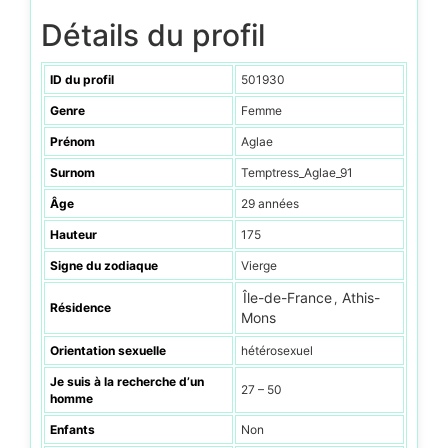
Détails du profil
ID du profil
501930
Genre
Femme
Prénom
Aglae
Surnom
Temptress_Aglae_91
Âge
29 années
Hauteur
175
Signe du zodiaque
Vierge
Île-de-France
Athis-
,
Résidence
Mons
Orientation sexuelle
hétérosexuel
Je suis à la recherche d’un
27 – 50
homme
Enfants
Non