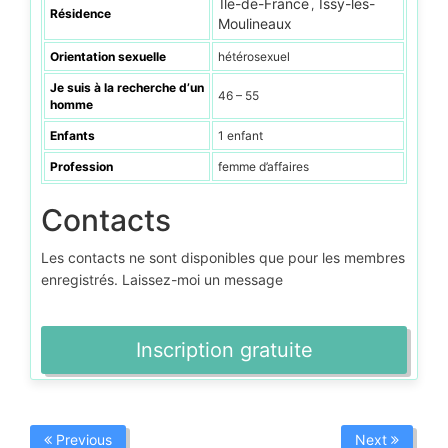
Île-de-France
Issy-les-
,
Résidence
Moulineaux
Orientation sexuelle
hétérosexuel
Je suis à la recherche d’un
46 – 55
homme
Enfants
1 enfant
Profession
femme d’affaires
Contacts
Les contacts ne sont disponibles que pour les membres
enregistrés. Laissez-moi un message
Inscription gratuite
Previous
Next