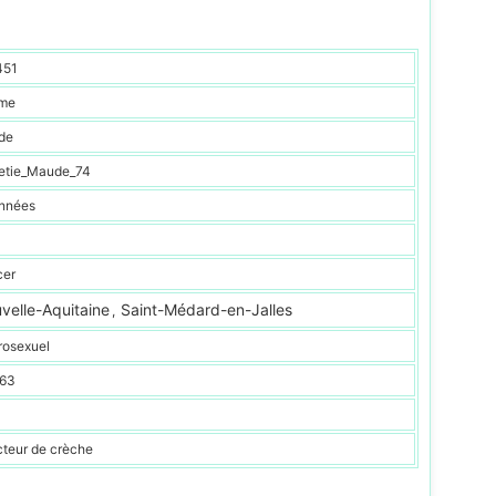
451
me
de
etie_Maude_74
nnées
cer
velle-Aquitaine
Saint-Médard-en-Jalles
,
rosexuel
 63
cteur de crèche