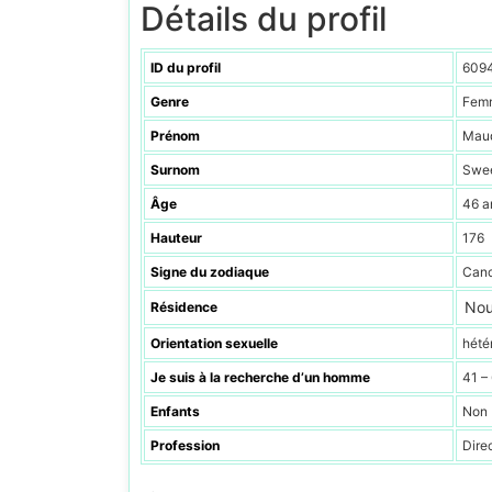
Détails du profil
ID du profil
609
Genre
Fem
Prénom
Mau
Surnom
Swe
Âge
46 a
Hauteur
176
Signe du zodiaque
Can
Nou
Résidence
Orientation sexuelle
hété
Je suis à la recherche d’un homme
41 –
Enfants
Non
Profession
Dire