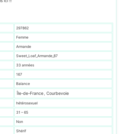
 ici !!
297862
Femme
Armande
Sweet_Loaf_Armande_87
33 années
167
Balance
Île-de-France
Courbevoie
,
hétérosexuel
31 – 65
Non
Shérif