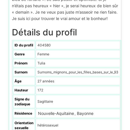
n’étais pas heureux « hier », je serai heureux de bien sûr
« demain ». Je ne veux pas juste m’asseoir ne rien faire.
Je suis ici pour trouver le vrai amour et le bonheur!
Détails du profil
ID du profil
404580
Genre
Femme
Prénom
Tulia
Surnom
Surnoms_mignons_pour_les_filles_bases_sur_le_93
Âge
27 années
Hauteur
172
Signe du
Sagittaire
zodiaque
Nouvelle-Aquitaine
Bayonne
Résidence
,
Orientation
hétérosexuel
sexuelle