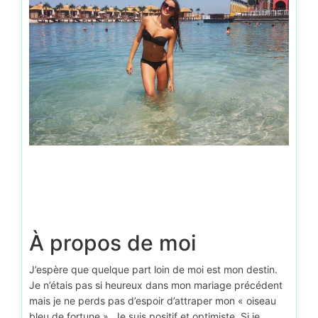
D’autr
À propos de moi
J’espère que quelque part loin de moi est mon destin.
Je n’étais pas si heureux dans mon mariage précédent
mais je ne perds pas d’espoir d’attraper mon « oiseau
bleu de fortune ». Je suis positif et optimiste. Si je