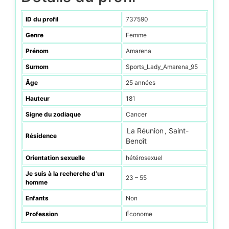
ID du profil
737590
Genre
Femme
Prénom
Amarena
Surnom
Sports_Lady_Amarena_95
Âge
25 années
Hauteur
181
Signe du zodiaque
Cancer
La Réunion
Saint-
,
Résidence
Benoît
Orientation sexuelle
hétérosexuel
Je suis à la recherche d’un
23 – 55
homme
Enfants
Non
Profession
Économe