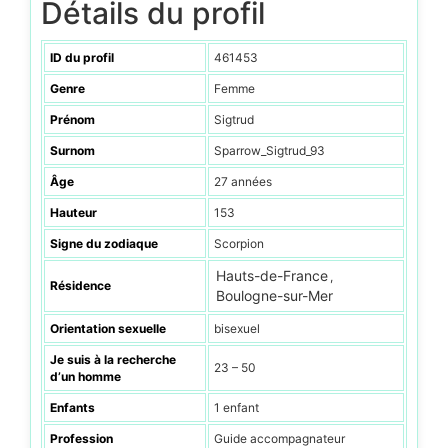
Détails du profil
ID du profil
461453
Genre
Femme
Prénom
Sigtrud
Surnom
Sparrow_Sigtrud_93
Âge
27 années
Hauteur
153
Signe du zodiaque
Scorpion
Hauts-de-France
,
Résidence
Boulogne-sur-Mer
Orientation sexuelle
bisexuel
Je suis à la recherche
23 – 50
d’un homme
Enfants
1 enfant
Profession
Guide accompagnateur