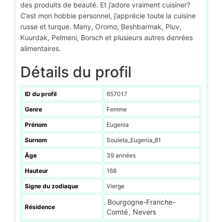
des produits de beauté. Et j’adore vraiment cuisiner?
C’est mon hobbie personnel, j’apprécie toute la cuisine
russe et turque. Many, Oromo, Beshbarmak, Pluv,
Kuurdak, Pelmeni, Borsch et plusieurs autres denrées
alimentaires.
Détails du profil
ID du profil
657017
Genre
Femme
Prénom
Eugenia
Surnom
Souleta_Eugenia_81
Âge
39 années
Hauteur
168
Signe du zodiaque
Vierge
Bourgogne-Franche-
Résidence
Comté
Nevers
,