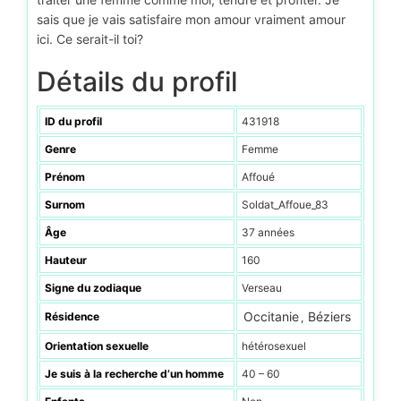
sais que je vais satisfaire mon amour vraiment amour
ici. Ce serait-il toi?
Détails du profil
ID du profil
431918
Genre
Femme
Prénom
Affoué
Surnom
Soldat_Affoue_83
Âge
37 années
Hauteur
160
Signe du zodiaque
Verseau
Occitanie
Béziers
Résidence
,
Orientation sexuelle
hétérosexuel
Je suis à la recherche d’un homme
40 – 60