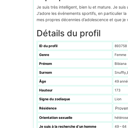
Je suis très intelligent, bien lu et mature. Je su
J’adore les événements sportifs, en particulier l
mes propres décennies d’adolescence et que je 
Détails du profil
ID du profil
893758
Genre
Femme
Prénom
Bibiana
Surnom
Snuffly_
Âge
49 anné
Hauteur
173
Signe du zodiaque
Lion
Proven
Résidence
Orientation sexuelle
hétéros
Je suis à la recherche d’un homme
49 – 64