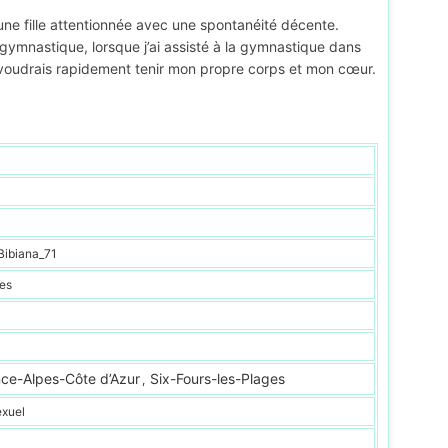
is une fille attentionnée avec une spontanéité décente.
a gymnastique, lorsque j’ai assisté à la gymnastique dans
voudrais rapidement tenir mon propre corps et mon cœur.
Bibiana_71
es
ce-Alpes-Côte d’Azur
Six-Fours-les-Plages
,
exuel