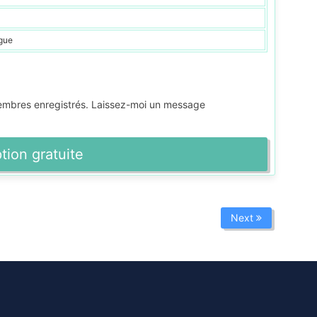
gue
membres enregistrés. Laissez-moi un message
ption gratuite
Next