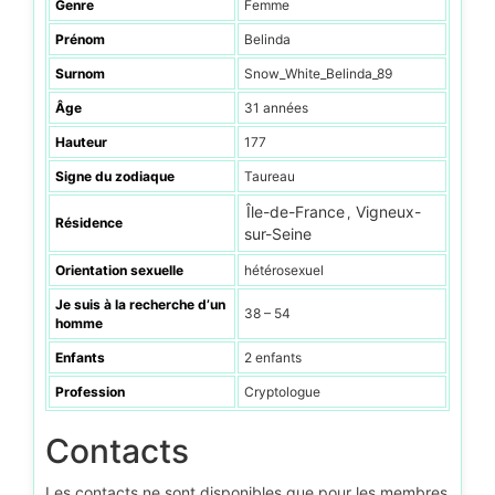
Genre
Femme
Prénom
Belinda
Surnom
Snow_White_Belinda_89
Âge
31 années
Hauteur
177
Signe du zodiaque
Taureau
Île-de-France
Vigneux-
,
Résidence
sur-Seine
Orientation sexuelle
hétérosexuel
Je suis à la recherche d’un
38 – 54
homme
Enfants
2 enfants
Profession
Cryptologue
Contacts
Les contacts ne sont disponibles que pour les membres