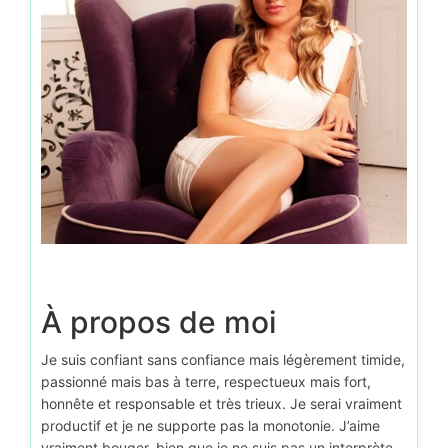
D’autr
À propos de moi
Je suis confiant sans confiance mais légèrement timide,
passionné mais bas à terre, respectueux mais fort,
honnête et responsable et très trieux. Je serai vraiment
productif et je ne supporte pas la monotonie. J’aime
vraiment bouger, bien que je ne suis pas un interprète