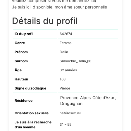
veuillez composer si vous me demandez ici)
Je suis ici, disponible, mon âme soeur personnelle
Détails du profil
ID du profil
642674
Genre
Femme
Prénom
Dalia
Surnom
Smoochie_Dalia_88
Âge
32 années
Hauteur
168
Signe du zodiaque
Vierge
Provence-Alpes-Côte d’Azur
,
Résidence
Draguignan
Orientation sexuelle
hétérosexuel
Je suis à la recherche
31 – 55
d’un homme