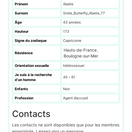
Prénom
Abelie
Surnom
Smile_Butterfly_Abelie_77
Âge
43 années
Hauteur
173
Signe du zodiaque
Capricorne
Hauts-de-France
,
Résidence
Boulogne-sur-Mer
Orientation sexuelle
hétérosexuel
Je suis à la recherche
40 – 61
d’un homme
Enfants
Non
Profession
Agent d’accueil
Contacts
Les contacts ne sont disponibles que pour les membres
enregistrés. Laissez-moi un message