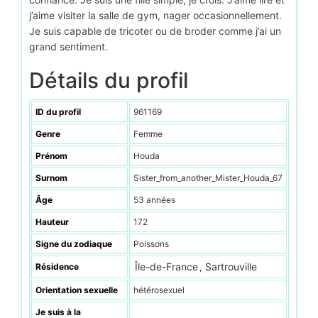
j’aime visiter la salle de gym, nager occasionnellement.
Je suis capable de tricoter ou de broder comme j’ai un
grand sentiment.
Détails du profil
ID du profil
961169
Genre
Femme
Prénom
Houda
Surnom
Sister_from_another_Mister_Houda_67
Âge
53 années
Hauteur
172
Signe du zodiaque
Poissons
Île-de-France
Sartrouville
Résidence
,
Orientation sexuelle
hétérosexuel
Je suis à la