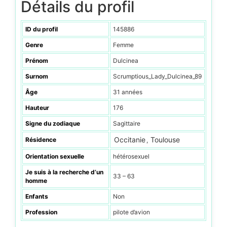
Détails du profil
ID du profil
145886
Genre
Femme
Prénom
Dulcinea
Surnom
Scrumptious_Lady_Dulcinea_89
Âge
31 années
Hauteur
176
Signe du zodiaque
Sagittaire
Occitanie
Toulouse
Résidence
,
Orientation sexuelle
hétérosexuel
Je suis à la recherche d’un
33 – 63
homme
Enfants
Non
Profession
pilote d’avion