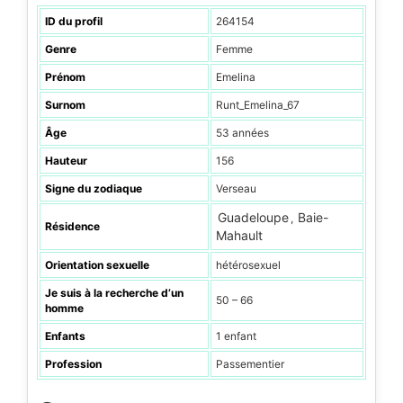
ID du profil
264154
Genre
Femme
Prénom
Emelina
Surnom
Runt_Emelina_67
Âge
53 années
Hauteur
156
Signe du zodiaque
Verseau
Guadeloupe
Baie-
,
Résidence
Mahault
Orientation sexuelle
hétérosexuel
Je suis à la recherche d’un
50 – 66
homme
Enfants
1 enfant
Profession
Passementier