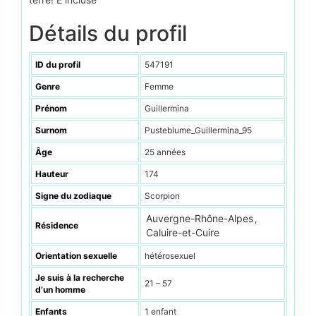
Détails du profil
ID du profil
547191
Genre
Femme
Prénom
Guillermina
Surnom
Pusteblume_Guillermina_95
Âge
25 années
Hauteur
174
Signe du zodiaque
Scorpion
Auvergne-Rhône-Alpes
,
Résidence
Caluire-et-Cuire
Orientation sexuelle
hétérosexuel
Je suis à la recherche
21 – 57
d’un homme
Enfants
1 enfant