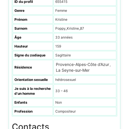
ID du profil
655415
Genre
Femme
Prénom
Kristine
Surnom
Poppy_Kristine_87
Âge
33 années
Hauteur
159
Signe du zodiaque
Sagittaire
Provence-Alpes-Côte d’Azur
,
Résidence
La Seyne-sur-Mer
Orientation sexuelle
hétérosexuel
Je suis à la recherche
33 – 46
d’un homme
Enfants
Non
Profession
Compositeur
Contacts