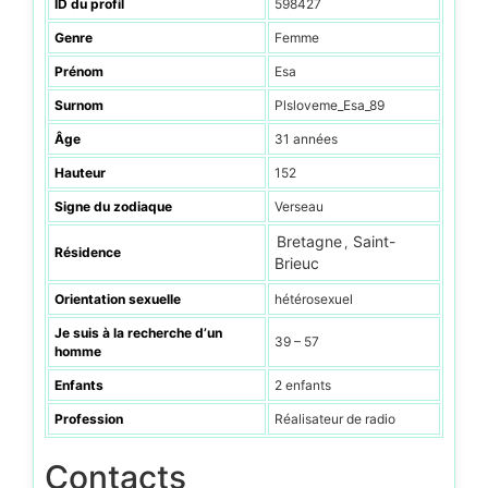
ID du profil
598427
Genre
Femme
Prénom
Esa
Surnom
Plsloveme_Esa_89
Âge
31 années
Hauteur
152
Signe du zodiaque
Verseau
Bretagne
Saint-
,
Résidence
Brieuc
Orientation sexuelle
hétérosexuel
Je suis à la recherche d’un
39 – 57
homme
Enfants
2 enfants
Profession
Réalisateur de radio
Contacts