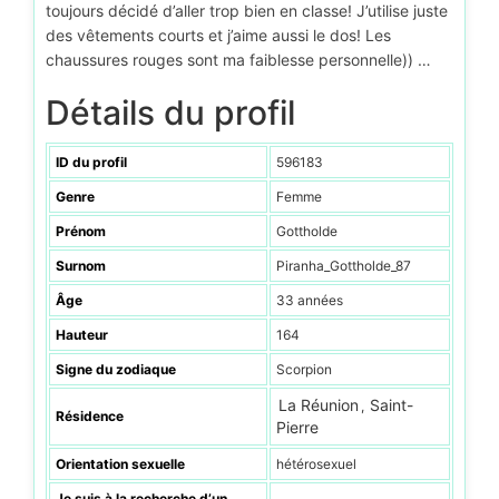
toujours décidé d’aller trop bien en classe! J’utilise juste
des vêtements courts et j’aime aussi le dos! Les
chaussures rouges sont ma faiblesse personnelle)) …
Détails du profil
ID du profil
596183
Genre
Femme
Prénom
Gottholde
Surnom
Piranha_Gottholde_87
Âge
33 années
Hauteur
164
Signe du zodiaque
Scorpion
La Réunion
Saint-
,
Résidence
Pierre
Orientation sexuelle
hétérosexuel
Je suis à la recherche d’un