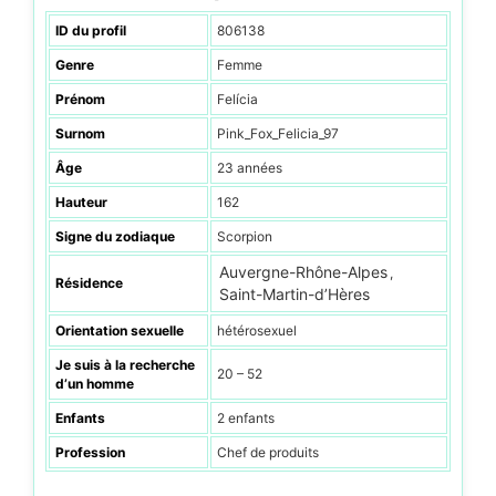
ID du profil
806138
Genre
Femme
Prénom
Felícia
Surnom
Pink_Fox_Felicia_97
Âge
23 années
Hauteur
162
Signe du zodiaque
Scorpion
Auvergne-Rhône-Alpes
,
Résidence
Saint-Martin-d’Hères
Orientation sexuelle
hétérosexuel
Je suis à la recherche
20 – 52
d’un homme
Enfants
2 enfants
Profession
Chef de produits