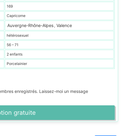
169
Capricorne
Auvergne-Rhône-Alpes
Valence
,
hétérosexuel
56 – 71
2 enfants
Porcelainier
membres enregistrés. Laissez-moi un message
ption gratuite