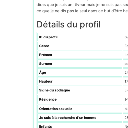
diras que je suis un rêveur mais je ne suis pas s
ce que je ne dis pas le seul dans ce but d’être h
Détails du profil
ID du profil
6
Genre
F
Prénom
Le
Surnom
pa
Âge
2
Hauteur
1
Signe du zodiaque
Li
P
Résidence
Orientation sexuelle
bi
Je suis à la recherche d’un homme
28
Enfants
N