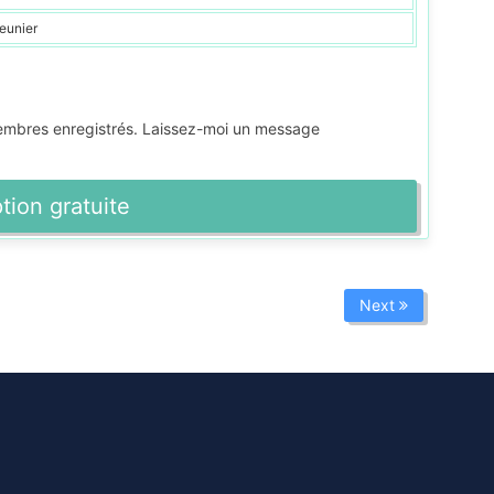
eunier
membres enregistrés. Laissez-moi un message
ption gratuite
Next