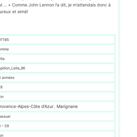
eul … » Comme John Lennon l’a dit, je m’attendais donc à
eureux et aimé!
97185
emme
lla
pillon_Lella_96
4 années
78
on
rovence-Alpes-Côte d’Azur
Marignane
,
sexuel
 – 39
on