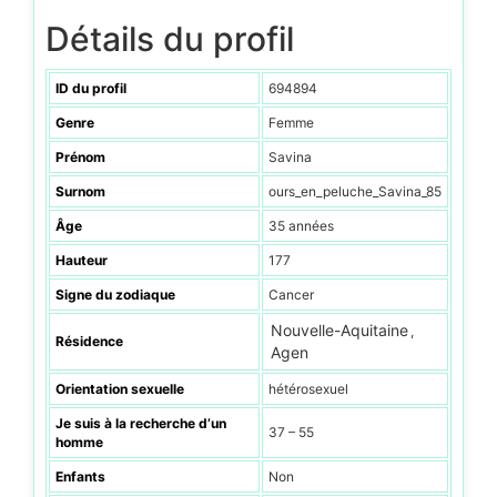
Détails du profil
ID du profil
694894
Genre
Femme
Prénom
Savina
Surnom
ours_en_peluche_Savina_85
Âge
35 années
Hauteur
177
Signe du zodiaque
Cancer
Nouvelle-Aquitaine
,
Résidence
Agen
Orientation sexuelle
hétérosexuel
Je suis à la recherche d’un
37 – 55
homme
Enfants
Non