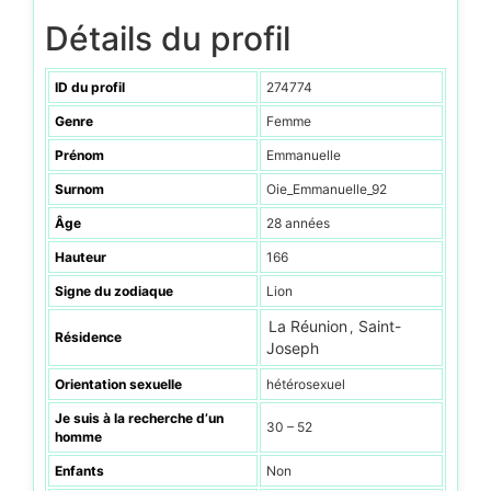
Détails du profil
ID du profil
274774
Genre
Femme
Prénom
Emmanuelle
Surnom
Oie_Emmanuelle_92
Âge
28 années
Hauteur
166
Signe du zodiaque
Lion
La Réunion
Saint-
,
Résidence
Joseph
Orientation sexuelle
hétérosexuel
Je suis à la recherche d’un
30 – 52
homme
Enfants
Non