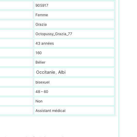
905917
Femme
Grazia
Octopussy_Grazia_77
43 années
160
Bélier
Occitanie
Albi
,
bisexuel
48 – 60
Non
Assistant médical