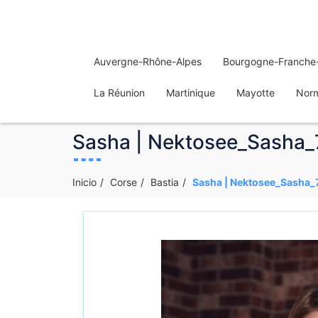
Auvergne-Rhône-Alpes
Bourgogne-Franche
La Réunion
Martinique
Mayotte
Nor
Sasha | Nektosee_Sasha_78
Inicio
Corse
Bastia
Sasha | Nektosee_Sasha_78