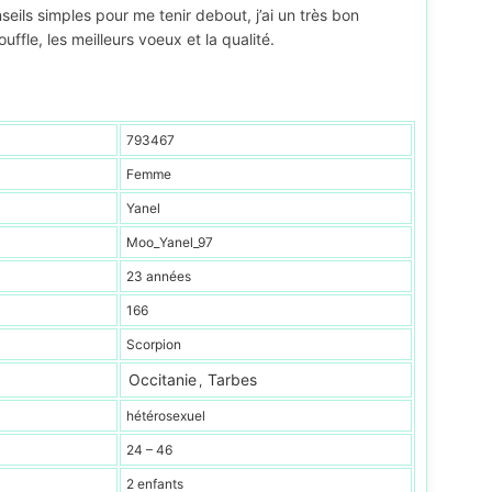
eils simples pour me tenir debout, j’ai un très bon
uffle, les meilleurs voeux et la qualité.
793467
Femme
Yanel
Moo_Yanel_97
23 années
166
Scorpion
Occitanie
Tarbes
,
hétérosexuel
24 – 46
2 enfants