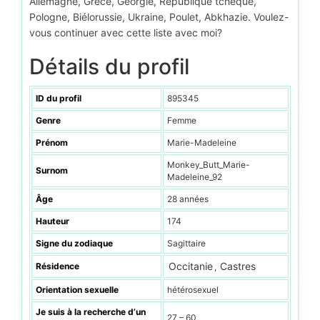
Allemagne, Grèce, Géorgie, République tchèque,
Pologne, Biélorussie, Ukraine, Poulet, Abkhazie. Voulez-
vous continuer avec cette liste avec moi?
Détails du profil
ID du profil
895345
Genre
Femme
Prénom
Marie-Madeleine
Monkey_Butt_Marie-
Surnom
Madeleine_92
Âge
28 années
Hauteur
174
Signe du zodiaque
Sagittaire
Occitanie
Castres
Résidence
,
Orientation sexuelle
hétérosexuel
Je suis à la recherche d’un
27 – 60