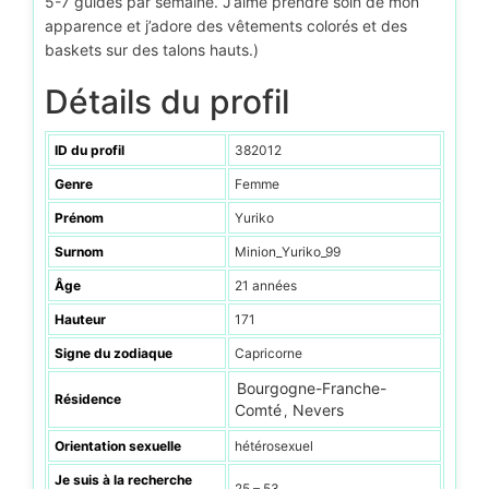
5-7 guides par semaine. J’aime prendre soin de mon
apparence et j’adore des vêtements colorés et des
baskets sur des talons hauts.)
Détails du profil
ID du profil
382012
Genre
Femme
Prénom
Yuriko
Surnom
Minion_Yuriko_99
Âge
21 années
Hauteur
171
Signe du zodiaque
Capricorne
Bourgogne-Franche-
Résidence
Comté
Nevers
,
Orientation sexuelle
hétérosexuel
Je suis à la recherche
25 – 53