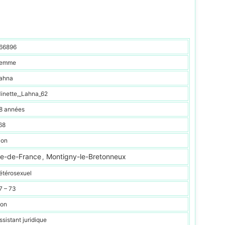
66896
emme
ahna
inette,_Lahna_62
8 années
68
ion
le-de-France
Montigny-le-Bretonneux
,
étérosexuel
7 – 73
on
ssistant juridique