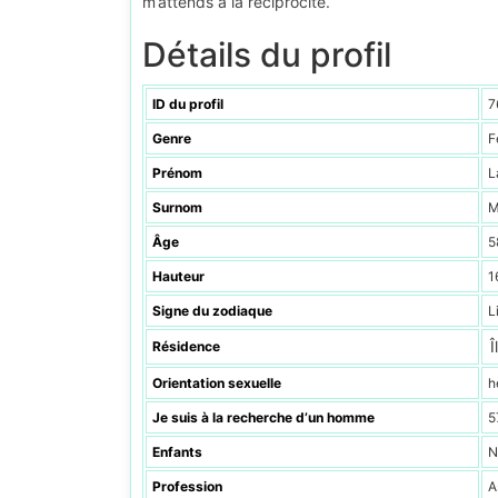
m’attends à la réciprocité.
Détails du profil
ID du profil
7
Genre
F
Prénom
L
Surnom
M
Âge
5
Hauteur
1
Signe du zodiaque
L
Î
Résidence
Orientation sexuelle
h
Je suis à la recherche d’un homme
5
Enfants
N
Profession
A