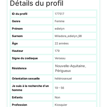
Détails du profil
ID du profil
177517
Genre
Femme
Prénom
edielyn
Surnom
Miladora_edielyn_98
Âge
22 années
Hauteur
179
Signe du zodiaque
Verseau
Nouvelle-Aquitaine
,
Résidence
Périgueux
Orientation sexuelle
hétérosexuel
Je suis à la recherche d’un
19 – 56
homme
Enfants
Non
Profession
Kiosquier