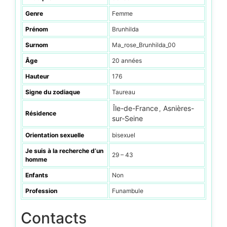
Genre
Femme
Prénom
Brunhilda
Surnom
Ma_rose_Brunhilda_00
Âge
20 années
Hauteur
176
Signe du zodiaque
Taureau
Île-de-France
Asnières-
,
Résidence
sur-Seine
Orientation sexuelle
bisexuel
Je suis à la recherche d’un
29 – 43
homme
Enfants
Non
Profession
Funambule
Contacts